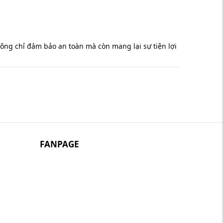
hông chỉ đảm bảo an toàn mà còn mang lại sự tiện lợi
ích hệ thống tĩnh mạch độc nhất dưới da, mang lại
FANPAGE
xác cao và chống lại mọi hình thức giả mạo bằng ảnh