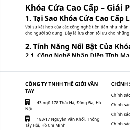
Khóa Cửa Cao Cấp – Giải 
1. Tại Sao Khóa Cửa Cao Cấp
Với sự kết hợp của các công nghệ tiên tiến như nhận 
cho người sử dụng. Đây là lựa chọn tối ưu cho những
2. Tính Năng Nổi Bật Của Kh
2.1. Công Nghệ Nhận Diện Tĩnh M
Nhận diện tĩnh mạch là bước tiến vượt bậc trong lĩn
các ưu điểm:
Không thể sao chép, giả mạo.
CÔNG TY TNHH THẾ GIỚI VÂN
CHÍNH 
Độ chính xác cao hơn nhận diện vân tay thông
TAY
Hoạt động tốt trong mọi điều kiện, kể cả khi ngó
Chính sá
2.2. Nhận Diện Khuôn Mặt 3D
43 ngõ 178 Thái Hà, Đống Đa, Hà
Chính sá
Khóa cửa cao cấp sử dụng công nghệ nhận diện khuôn
Nội
Chính sá
hoặc video.
183/17 Nguyễn Văn Khối, Thông
2.3. Công Nghệ Vân Tay FPC Siêu T
Chính sá
Tây Hội, Hồ Chí Minh