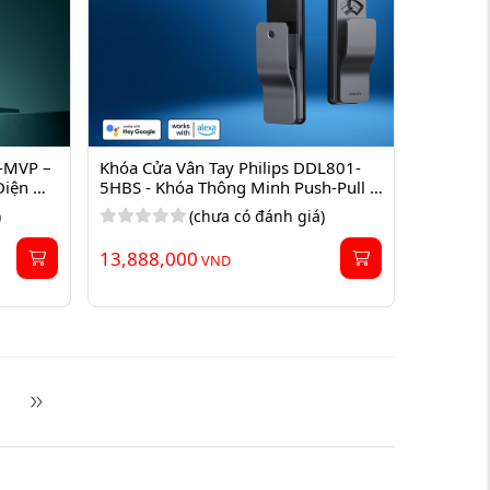
-MVP – 
Khóa Cửa Vân Tay Philips DDL801-
iện 
5HBS - Khóa Thông Minh Push-Pull 
Cao Cấp
)
(chưa có đánh giá)
13,888,000
VND