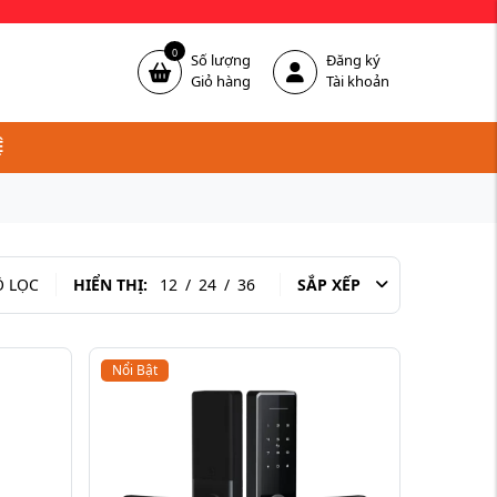
0
Số lượng
Đăng ký
Giỏ hàng
Tài khoản
Ệ
 LỌC
HIỂN THỊ:
12
/
24
/
36
SẮP XẾP
Nổi Bật