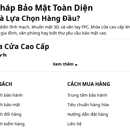
Pháp Bảo Mật Toàn Diện
 Là Lựa Chọn Hàng Đầu?
diện tĩnh mạch, khuôn mặt 3D, và vân tay FPC, khóa cửa cao cấp k
 gia đình, văn phòng hay biệt thự yêu cầu bảo mật cao.
óa Cửa Cao Cấp
ạch
h vực bảo mật. Công nghệ này hoạt động bằng cách quét và phân t
Xem thêm
SÁCH
CÁCH MUA HÀNG
 thường.
n tay bị ướt hoặc trầy xước.
ch bảo hành
Trung tâm bảo hành
ch bảo mật
Tiêu chuẩn hàng hóa
 mặt 3D, giúp quét toàn bộ các đặc điểm khuôn mặt với độ chính 
ch đổi hàng
Hướng dẫn đặt hàng
ốc
ch kiểm hàng
Liên hệ