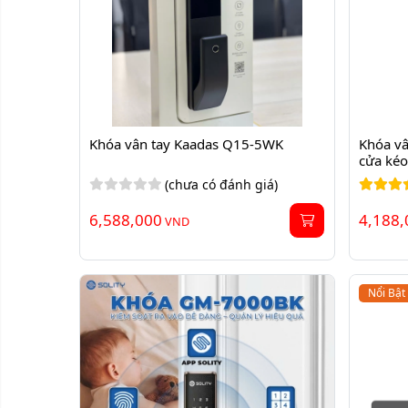
Khóa vân tay Kaadas Q15-5WK
Khóa vâ
cửa ké
(chưa có đánh giá)
6,588,000
4,188,
VND
Nổi Bật