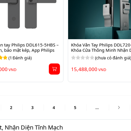
n tay Philips DDL615-5HBS – 
Khóa Vân Tay Philips DDL720
, bảo mật kép, App Philips
Khóa Cửa Thông Minh Nhận D
Tĩnh Mạch, ...
(
1
Đánh giá)
(chưa có đánh giá
000
15,488,000
VND
VND
2
3
4
5
...
t, Nhận Diện Tĩnh Mạch