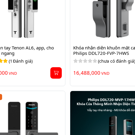
n tay Tenon AL6, app, cho 
Khóa nhận diện khuôn mặt ca
o ngang
Philips DDL720-FVP-7HWS
(
1
Đánh giá)
(chưa có đánh giá
000
16,488,000
VND
VND