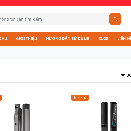
CHỦ
GIỚI THIỆU
HƯỚNG DẪN SỬ DỤNG
BLOG
LIÊN H
BỘ
Nổi Bật