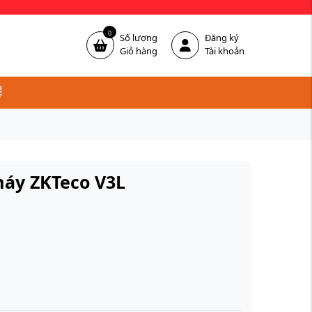
0
Số lượng
Đăng ký
Giỏ hàng
Tài khoản
Ệ
áy ZKTeco V3L