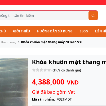
CHỦ
GIỚI THIỆU
HƯỚNG DẪN SỬ DỤNG
BLOG
LIÊN H
 thang máy
Khóa khuôn mặt thang máy ZKTeco V3L
Khóa khuôn mặt thang m
(chưa có đánh giá)
4,388,000
VND
Giá đã bao gồm Vat
Mã sản phẩm:
V3LTMDT