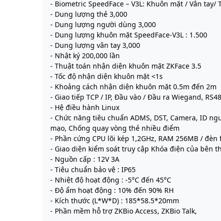
- Biometric SpeedFace – V3L: Khuôn mặt / Vân tay/ 
- Dung lượng thẻ 3,000
- Dung lượng người dùng 3,000
- Dung lượng khuôn mặt SpeedFace-V3L : 1.500
- Dung lượng vân tay 3,000
- Nhật ký 200,000 lần
- Thuật toán nhận diện khuôn mặt ZKFace 3.5
- Tốc độ nhận diện khuôn mặt <1s
- Khoảng cách nhận diện khuôn mặt 0.5m đến 2m
- Giao tiếp TCP / IP, Đầu vào / Đầu ra Wiegand, RS4
- Hệ điều hành Linux
- Chức năng tiêu chuẩn ADMS, DST, Camera, ID ngư
mạo, Chống quay vòng thẻ nhiều điểm
- Phần cứng CPU lõi kép 1,2GHz, RAM 256MB / đèn 
- Giao diện kiểm soát truy cập Khóa điện của bên t
- Nguồn cấp : 12V 3A
- Tiêu chuẩn bảo vệ : IP65
- Nhiệt độ hoạt động : -5°C đến 45°C
- Độ ẩm hoạt động : 10% đến 90% RH
- Kích thước (L*W*D) : 185*58.5*20mm
- Phần mềm hỗ trợ ZKBio Access, ZKBio Talk,