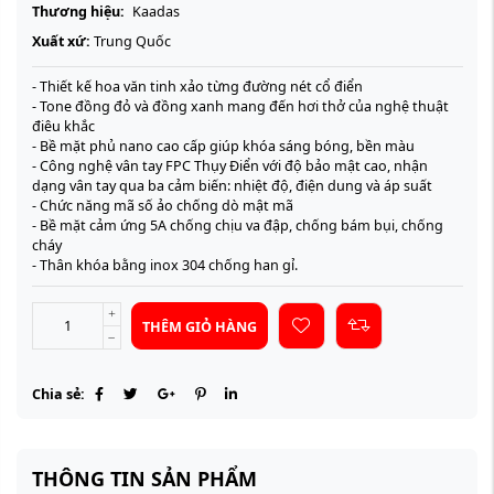
Thương hiệu:
Kaadas
Xuất xứ:
Trung Quốc
- Thiết kế hoa văn tinh xảo từng đường nét cổ điển
- Tone đồng đỏ và đồng xanh mang đến hơi thở của nghệ thuật
điêu khắc
- Bề mặt phủ nano cao cấp giúp khóa sáng bóng, bền màu
- Công nghệ vân tay FPC Thụy Điển với độ bảo mật cao, nhận
dạng vân tay qua ba cảm biến: nhiệt độ, điện dung và áp suất
- Chức năng mã số ảo chống dò mật mã
- Bề mặt cảm ứng 5A chống chịu va đập, chống bám bụi, chống
cháy
- Thân khóa bằng inox 304 chống han gỉ.
THÊM GIỎ HÀNG
Chia sẻ:
THÔNG TIN SẢN PHẨM