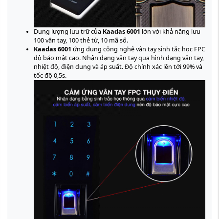
Dung lượng lưu trữ của
Kaadas 6001
lớn với khả năng lưu
100 vân tay, 100 thẻ từ, 10 mã số.
Kaadas 6001
ứng dụng công nghệ vân tay sinh tắc học FPC
độ bảo mật cao. Nhận dạng vân tay qua hình dạng vân tay,
nhiệt độ, điện dung và áp suất. Độ chính xác lên tới 99% và
tốc độ 0,5s.