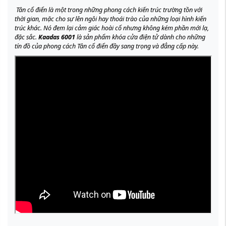
Tân cổ điển là một trong những phong cách kiến trúc trường tồn với
thời gian, mặc cho sự lên ngôi hay thoái trào của những loại hình kiến
trúc khác. Nó đem lại cảm giác hoài cổ nhưng không kém phần mới lạ,
đặc sắc.
Kaadas 6001
là sản phẩm khóa cửa điện tử dành cho những
tín đồ của phong cách Tân cổ điển đầy sang trọng và đẳng cấp này.