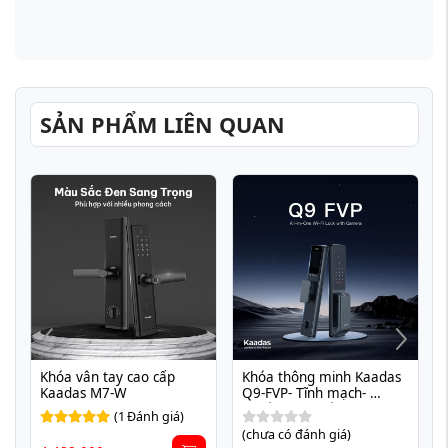
SẢN PHẨM LIÊN QUAN
Khóa vân tay cao cấp 
Khóa thông minh Kaadas 
 
Kaadas M7-W
Q9-FVP- Tĩnh mạch- 
Khuôn mặt- Vân Tay
(
1
Đánh giá)
(chưa có đánh giá)